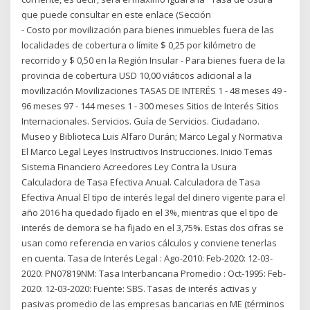
que puede consultar en este enlace (Sección
- Costo por movilización para bienes inmuebles fuera de las
localidades de cobertura o límite $ 0,25 por kilómetro de
recorrido y $ 0,50 en la Región Insular - Para bienes fuera de la
provincia de cobertura USD 10,00 viáticos adicional a la
movilización Movilizaciones TASAS DE INTERÉS 1 - 48 meses 49 -
96 meses 97 - 144 meses 1 - 300 meses Sitios de Interés Sitios
Internacionales. Servicios. Guía de Servicios. Ciudadano.
Museo y Biblioteca Luis Alfaro Durán; Marco Legal y Normativa
El Marco Legal Leyes Instructivos Instrucciones. Inicio Temas
Sistema Financiero Acreedores Ley Contra la Usura
Calculadora de Tasa Efectiva Anual. Calculadora de Tasa
Efectiva Anual El tipo de interés legal del dinero vigente para el
año 2016 ha quedado fijado en el 3%, mientras que el tipo de
interés de demora se ha fijado en el 3,75%. Estas dos cifras se
usan como referencia en varios cálculos y conviene tenerlas
en cuenta. Tasa de Interés Legal : Ago-2010: Feb-2020: 12-03-
2020: PN07819NM: Tasa Interbancaria Promedio : Oct-1995: Feb-
2020: 12-03-2020: Fuente: SBS. Tasas de interés activas y
pasivas promedio de las empresas bancarias en ME (términos