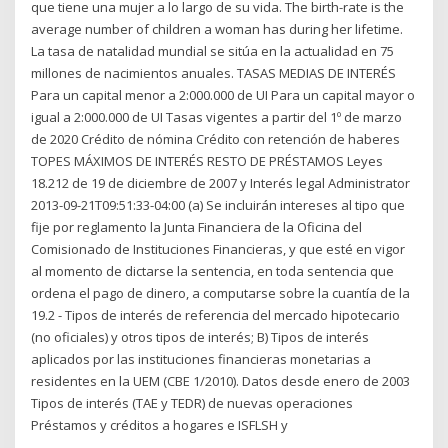
que tiene una mujer a lo largo de su vida. The birth-rate is the
average number of children a woman has during her lifetime.
La tasa de natalidad mundial se sitúa en la actualidad en 75
millones de nacimientos anuales. TASAS MEDIAS DE INTERÉS
Para un capital menor a 2:000.000 de UI Para un capital mayor o
igual a 2:000.000 de UI Tasas vigentes a partir del 1º de marzo
de 2020 Crédito de nómina Crédito con retención de haberes
TOPES MÁXIMOS DE INTERÉS RESTO DE PRÉSTAMOS Leyes
18.212 de 19 de diciembre de 2007 y Interés legal Administrator
2013-09-21T09:51:33-04:00 (a) Se incluirán intereses al tipo que
fije por reglamento la Junta Financiera de la Oficina del
Comisionado de Instituciones Financieras, y que esté en vigor
al momento de dictarse la sentencia, en toda sentencia que
ordena el pago de dinero, a computarse sobre la cuantía de la
19.2 - Tipos de interés de referencia del mercado hipotecario
(no oficiales) y otros tipos de interés; B) Tipos de interés
aplicados por las instituciones financieras monetarias a
residentes en la UEM (CBE 1/2010). Datos desde enero de 2003
Tipos de interés (TAE y TEDR) de nuevas operaciones
Préstamos y créditos a hogares e ISFLSH y