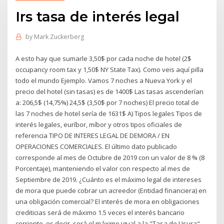
Irs tasa de interés legal
by
Mark Zuckerberg
A esto hay que sumarle 3,50$ por cada noche de hotel (2$
occupancy room tax y 1,50$ NY State Tax). Como veis aquí pilla
todo el mundo Ejemplo. Vamos 7 noches a Nueva York y el
precio del hotel (sin tasas) es de 1400$ Las tasas ascenderían
a: 206,5$ (14,75%) 24,5$ (3,50$ por 7 noches) El precio total de
las 7 noches de hotel sería de 1631$ A) Tipos legales Tipos de
interés legales, euríbor, míbor y otros tipos oficiales de
referencia TIPO DE INTERES LEGAL DE DEMORA / EN
OPERACIONES COMERCIALES. El último dato publicado
corresponde al mes de Octubre de 2019 con un valor de 8 % (8
Porcentaje), manteniendo el valor con respecto al mes de
Septiembre de 2019. ¿Cuánto es el máximo legal de intereses
de mora que puede cobrar un acreedor (Entidad financiera) en
una obligación comercial? El interés de mora en obligaciones
crediticias será de máximo 1.5 veces el interés bancario
corriente, es decir, será el máximo igual a la "Tasa de Usura"