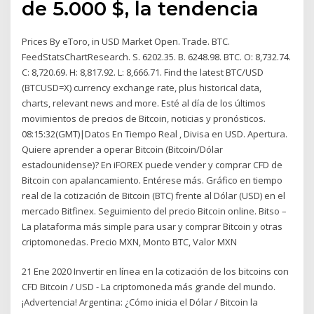
de 5.000 $, la tendencia
Prices By eToro, in USD Market Open. Trade. BTC.
FeedStatsChartResearch. S. 6202.35. B. 6248.98. BTC. O: 8,732.74.
C: 8,720.69. H: 8,817.92. L: 8,666.71. Find the latest BTC/USD
(BTCUSD=X) currency exchange rate, plus historical data,
charts, relevant news and more. Esté al día de los últimos
movimientos de precios de Bitcoin, noticias y pronósticos.
08:15:32(GMT)|Datos En Tiempo Real , Divisa en USD. Apertura.
Quiere aprender a operar Bitcoin (Bitcoin/Dólar
estadounidense)? En iFOREX puede vender y comprar CFD de
Bitcoin con apalancamiento. Entérese más. Gráfico en tiempo
real de la cotización de Bitcoin (BTC) frente al Dólar (USD) en el
mercado Bitfinex. Seguimiento del precio Bitcoin online. Bitso –
La plataforma más simple para usar y comprar Bitcoin y otras
criptomonedas. Precio MXN, Monto BTC, Valor MXN
21 Ene 2020 Invertir en línea en la cotización de los bitcoins con
CFD Bitcoin / USD - La criptomoneda más grande del mundo.
¡Advertencia! Argentina: ¿Cómo inicia el Dólar / Bitcoin la