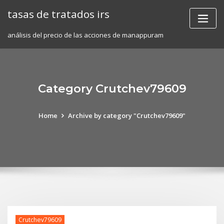
Skip
tasas de tratados irs
to
content
análisis del precio de las acciones de manappuram
Category Crutchev79609
Home
Archive by category "Crutchev79609"
Crutchev79609