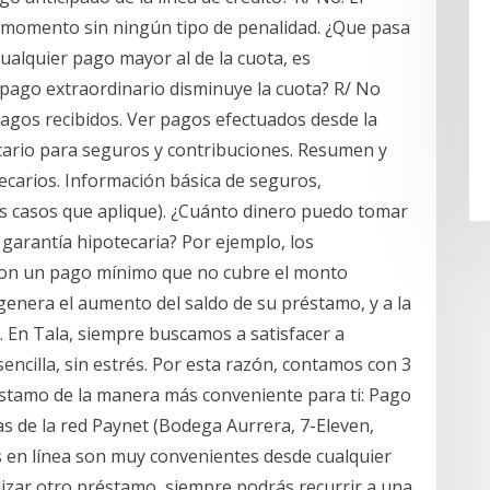
 momento sin ningún tipo de penalidad. ¿Que pasa
ualquier pago mayor al de la cuota, es
¿El pago extraordinario disminuye la cuota? R/ No
pagos recibidos. Ver pagos efectuados desde la
cario para seguros y contribuciones. Resumen y
ecarios. Información básica de seguros,
os casos que aplique). ¿Cuánto dinero puedo tomar
garantía hipotecaria? Por ejemplo, los
on un pago mínimo que no cubre el monto
 genera el aumento del saldo de su préstamo, y a la
 En Tala, siempre buscamos a satisfacer a
encilla, sin estrés. Por esta razón, contamos con 3
stamo de la manera más conveniente para ti: Pago
as de la red Paynet (Bodega Aurrera, 7-Eleven,
s en línea son muy convenientes desde cualquier
alizar otro préstamo, siempre podrás recurrir a una