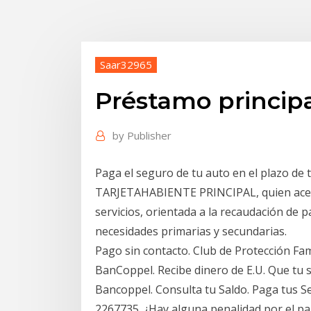
Saar32965
Préstamo principa
by
Publisher
Paga el seguro de tu auto en el plazo de
TARJETAHABIENTE PRINCIPAL, quien acept
servicios, orientada a la recaudación de p
necesidades primarias y secundarias.
Pago sin contacto. Club de Protección Fam
BanCoppel. Recibe dinero de E.U. Que tu 
Bancoppel. Consulta tu Saldo. Paga tus Se
2267735. ¿Hay alguna penalidad por el pago